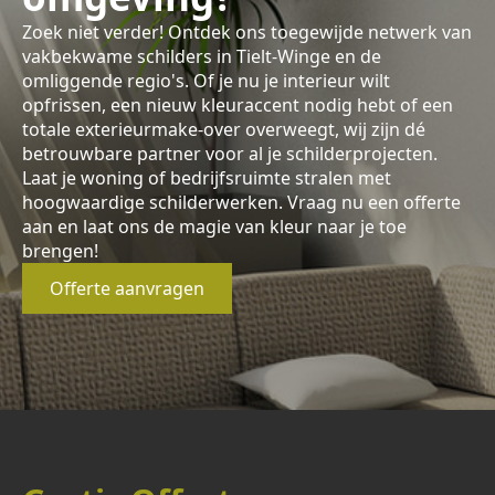
Zoek niet verder! Ontdek ons toegewijde netwerk van
vakbekwame schilders in Tielt-Winge en de
omliggende regio's. Of je nu je interieur wilt
opfrissen, een nieuw kleuraccent nodig hebt of een
totale exterieurmake-over overweegt, wij zijn dé
betrouwbare partner voor al je schilderprojecten.
Laat je woning of bedrijfsruimte stralen met
hoogwaardige schilderwerken. Vraag nu een offerte
aan en laat ons de magie van kleur naar je toe
brengen!
Offerte aanvragen