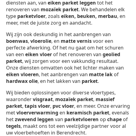
diensten aan, van
eiken parket leggen
tot het
renoveren van
mozaïek parket
. We behandelen elk
type
parketvloer
, zoals
eiken, beuken, merbau
, en
meer, met de juiste zorg en aandacht.
Wij zijn ook deskundig in het aanbrengen van
boenwas
,
vloerolie
, en
matte vernis
voor een
perfecte afwerking. Of het nu gaat om het schuren
van een
eiken vloer
of het renoveren van
geolied
parket
, wij zorgen voor een vakkundig resultaat.
Onze diensten omvatten ook het lichter maken van
eiken vloeren
, het aanbrengen van
matte lak
of
hardwax olie
, en het lakken van
parket
.
Wij bieden oplossingen voor diverse vloertypes,
waaronder
visgraat
,
mozaïek parket
,
massief
parket
,
tapis vloer
,
pvc vloer
, en meer. Onze ervaring
met
vloerverwarming
en
keramisch parket
, evenals
het
zwevend leggen
van
parketvloeren
op
chape
of
tegels
, maakt ons tot een veelzijdige partner voor al
uw vloerbehoeften in Berendrecht.