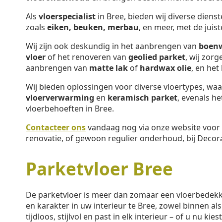
Als
vloerspecialist
in Bree, bieden wij diverse diens
zoals
eiken, beuken, merbau
, en meer, met de juis
Wij zijn ook deskundig in het aanbrengen van
boen
vloer
of het renoveren van
geolied parket
, wij zor
aanbrengen van
matte lak
of
hardwax olie
, en het
Wij bieden oplossingen voor diverse vloertypes, w
vloerverwarming
en
keramisch parket
, evenals h
vloerbehoeften in Bree.
Contacteer ons
vandaag nog via onze website voor 
renovatie, of gewoon regulier onderhoud, bij Decora
Parketvloer Bree
De parketvloer is meer dan zomaar een vloerbedek
en karakter in uw interieur te Bree, zowel binnen als
tijdloos, stijlvol en past in elk interieur – of u nu kie