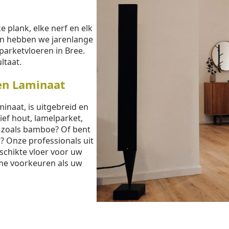
e plank, elke nerf en elk
sen hebben we jarenlange
parketvloeren in Bree.
ltaat.
en Laminaat
inaat, is uitgebreid en
ief hout, lamelparket,
t zoals bamboe? Of bent
? Onze professionals uit
schikte vloer voor uw
che voorkeuren als uw