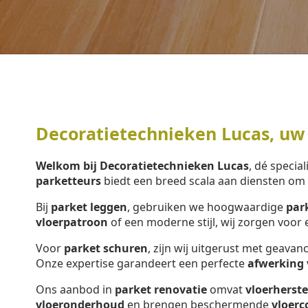
Decoratietechnieken Lucas, uw 
Welkom bij Decoratietechnieken Lucas
, dé special
parketteurs
biedt een breed scala aan diensten o
Bij
parket leggen
, gebruiken we hoogwaardige
par
vloerpatroon
of een moderne stijl, wij zorgen voo
Voor
parket schuren
, zijn wij uitgerust met geava
Onze expertise garandeert een perfecte
afwerking 
Ons aanbod in
parket renovatie
omvat
vloerherste
vloeronderhoud
en brengen beschermende
vloerc