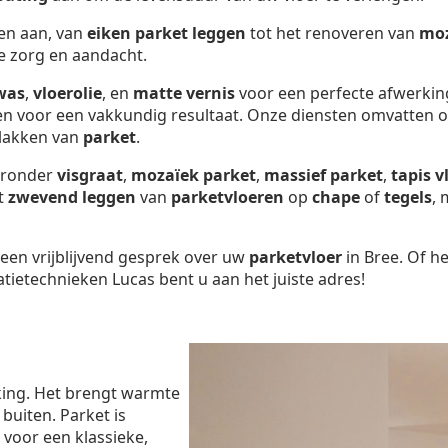
ten aan, van
eiken parket leggen
tot het renoveren van
moz
te zorg en aandacht.
was
,
vloerolie
, en
matte vernis
voor een perfecte afwerkin
gen voor een vakkundig resultaat. Onze diensten omvatten 
 lakken van
parket
.
aaronder
visgraat
,
mozaïek parket
,
massief parket
,
tapis v
et
zwevend leggen
van
parketvloeren
op
chape
of
tegels
, 
een vrijblijvend gesprek over uw
parketvloer
in Bree. Of h
tietechnieken Lucas bent u aan het juiste adres!
king. Het brengt warmte
 buiten. Parket is
st voor een klassieke,