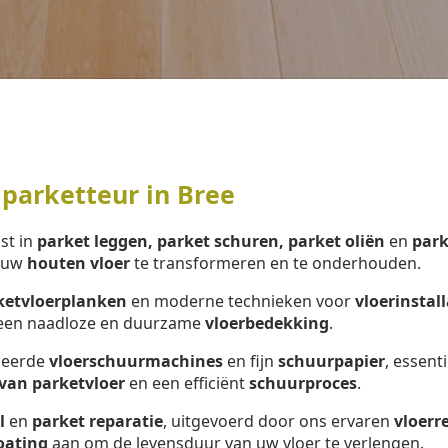
parketteur in Bree
ist in
parket leggen, parket schuren, parket oliën
en
park
m uw
houten vloer
te transformeren en te onderhouden.
ketvloerplanken
en moderne technieken voor
vloerinstall
r een naadloze en duurzame
vloerbedekking
.
nceerde
vloerschuurmachines
en fijn
schuurpapier
, essent
van parketvloer
en een efficiënt
schuurproces
.
l
en
parket reparatie
, uitgevoerd door ons ervaren
vloerr
oating
aan om de levensduur van uw vloer te verlengen.