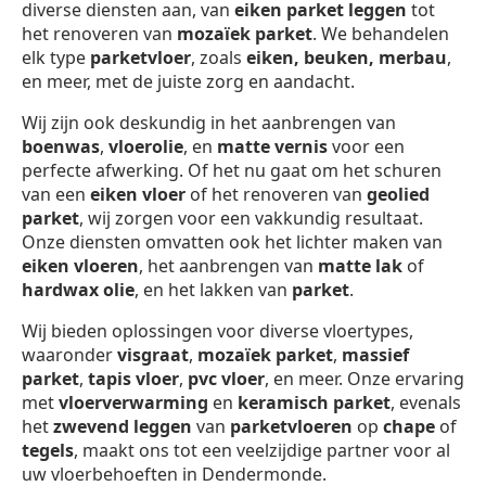
diverse diensten aan, van
eiken parket leggen
tot
het renoveren van
mozaïek parket
. We behandelen
elk type
parketvloer
, zoals
eiken, beuken, merbau
,
en meer, met de juiste zorg en aandacht.
Wij zijn ook deskundig in het aanbrengen van
boenwas
,
vloerolie
, en
matte vernis
voor een
perfecte afwerking. Of het nu gaat om het schuren
van een
eiken vloer
of het renoveren van
geolied
parket
, wij zorgen voor een vakkundig resultaat.
Onze diensten omvatten ook het lichter maken van
eiken vloeren
, het aanbrengen van
matte lak
of
hardwax olie
, en het lakken van
parket
.
Wij bieden oplossingen voor diverse vloertypes,
waaronder
visgraat
,
mozaïek parket
,
massief
parket
,
tapis vloer
,
pvc vloer
, en meer. Onze ervaring
met
vloerverwarming
en
keramisch parket
, evenals
het
zwevend leggen
van
parketvloeren
op
chape
of
tegels
, maakt ons tot een veelzijdige partner voor al
uw vloerbehoeften in Dendermonde.