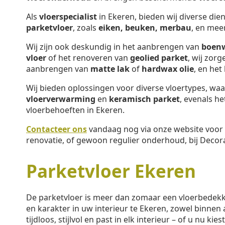
Als
vloerspecialist
in Ekeren, bieden wij diverse die
parketvloer
, zoals
eiken, beuken, merbau
, en mee
Wij zijn ook deskundig in het aanbrengen van
boen
vloer
of het renoveren van
geolied parket
, wij zor
aanbrengen van
matte lak
of
hardwax olie
, en het
Wij bieden oplossingen voor diverse vloertypes, w
vloerverwarming
en
keramisch parket
, evenals h
vloerbehoeften in Ekeren.
Contacteer ons
vandaag nog via onze website voor 
renovatie, of gewoon regulier onderhoud, bij Decora
Parketvloer Ekeren
De parketvloer is meer dan zomaar een vloerbedek
en karakter in uw interieur te Ekeren, zowel binnen a
tijdloos, stijlvol en past in elk interieur – of u nu kie