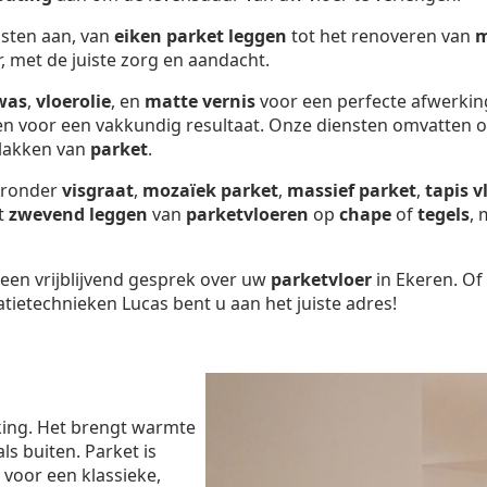
nsten aan, van
eiken parket leggen
tot het renoveren van
m
r, met de juiste zorg en aandacht.
was
,
vloerolie
, en
matte vernis
voor een perfecte afwerkin
gen voor een vakkundig resultaat. Onze diensten omvatten 
 lakken van
parket
.
aaronder
visgraat
,
mozaïek parket
,
massief parket
,
tapis v
et
zwevend leggen
van
parketvloeren
op
chape
of
tegels
, 
een vrijblijvend gesprek over uw
parketvloer
in Ekeren. Of
tietechnieken Lucas bent u aan het juiste adres!
king. Het brengt warmte
ls buiten. Parket is
st voor een klassieke,