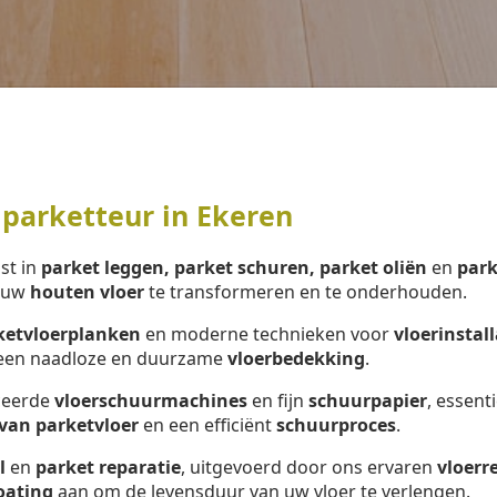
parketteur in Ekeren
ist in
parket leggen, parket schuren, parket oliën
en
park
m uw
houten vloer
te transformeren en te onderhouden.
ketvloerplanken
en moderne technieken voor
vloerinstall
r een naadloze en duurzame
vloerbedekking
.
nceerde
vloerschuurmachines
en fijn
schuurpapier
, essent
van parketvloer
en een efficiënt
schuurproces
.
l
en
parket reparatie
, uitgevoerd door ons ervaren
vloerr
oating
aan om de levensduur van uw vloer te verlengen.