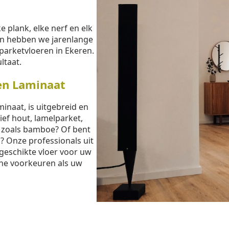
e plank, elke nerf en elk
sen hebben we jarenlange
parketvloeren in Ekeren.
ltaat.
en Laminaat
inaat, is uitgebreid en
ief hout, lamelparket,
t zoals bamboe? Of bent
? Onze professionals uit
 geschikte vloer voor uw
che voorkeuren als uw