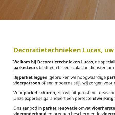
Decoratietechnieken Lucas, uw 
Welkom bij Decoratietechnieken Lucas
, dé special
parketteurs
biedt een breed scala aan diensten o
Bij
parket leggen
, gebruiken we hoogwaardige
par
vloerpatroon
of een moderne stijl, wij zorgen voo
Voor
parket schuren
, zijn wij uitgerust met geava
Onze expertise garandeert een perfecte
afwerking 
Ons aanbod in
parket renovatie
omvat
vloerherste
vloeronderhoud
en brengen beschermende
vloerc