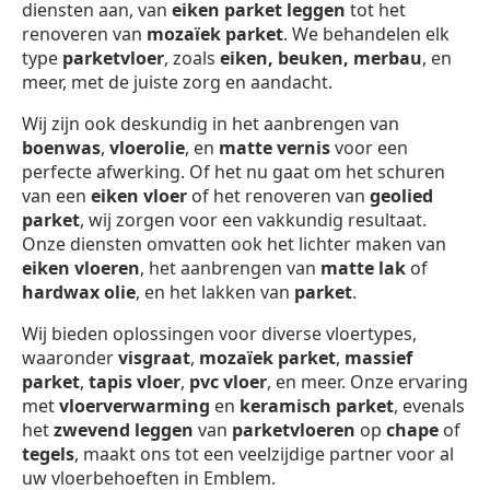
diensten aan, van
eiken parket leggen
tot het
renoveren van
mozaïek parket
. We behandelen elk
type
parketvloer
, zoals
eiken, beuken, merbau
, en
meer, met de juiste zorg en aandacht.
Wij zijn ook deskundig in het aanbrengen van
boenwas
,
vloerolie
, en
matte vernis
voor een
perfecte afwerking. Of het nu gaat om het schuren
van een
eiken vloer
of het renoveren van
geolied
parket
, wij zorgen voor een vakkundig resultaat.
Onze diensten omvatten ook het lichter maken van
eiken vloeren
, het aanbrengen van
matte lak
of
hardwax olie
, en het lakken van
parket
.
Wij bieden oplossingen voor diverse vloertypes,
waaronder
visgraat
,
mozaïek parket
,
massief
parket
,
tapis vloer
,
pvc vloer
, en meer. Onze ervaring
met
vloerverwarming
en
keramisch parket
, evenals
het
zwevend leggen
van
parketvloeren
op
chape
of
tegels
, maakt ons tot een veelzijdige partner voor al
uw vloerbehoeften in Emblem.