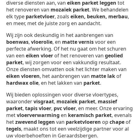
diverse diensten aan, van
eiken parket leggen
tot
het renoveren van
mozaïek parket
. We behandelen
elk type
parketvloer
, zoals
eiken, beuken, merbau
,
en meer, met de juiste zorg en aandacht.
Wij zijn ook deskundig in het aanbrengen van
boenwas
,
vloerolie
, en
matte vernis
voor een
perfecte afwerking. Of het nu gaat om het schuren
van een
eiken vloer
of het renoveren van
geolied
parket
, wij zorgen voor een vakkundig resultaat.
Onze diensten omvatten ook het lichter maken van
eiken vloeren
, het aanbrengen van
matte lak
of
hardwax olie
, en het lakken van
parket
.
Wij bieden oplossingen voor diverse vloertypes,
waaronder
visgraat
,
mozaïek parket
,
massief
parket
,
tapis vloer
,
pvc vloer
, en meer. Onze ervaring
met
vloerverwarming
en
keramisch parket
, evenals
het
zwevend leggen
van
parketvloeren
op
chape
of
tegels
, maakt ons tot een veelzijdige partner voor al
uw vloerbehoeften in Geraardsbergen.