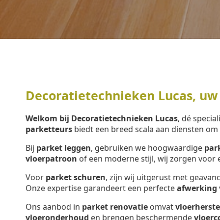
Decoratietechnieken Lucas, uw 
Welkom bij Decoratietechnieken Lucas
, dé special
parketteurs
biedt een breed scala aan diensten o
Bij
parket leggen
, gebruiken we hoogwaardige
par
vloerpatroon
of een moderne stijl, wij zorgen voo
Voor
parket schuren
, zijn wij uitgerust met geava
Onze expertise garandeert een perfecte
afwerking 
Ons aanbod in
parket renovatie
omvat
vloerherste
vloeronderhoud
en brengen beschermende
vloerc