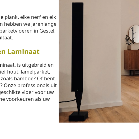
e plank, elke nerf en elk
sen hebben we jarenlange
parketvloeren in Gestel.
ltaat.
en Laminaat
inaat, is uitgebreid en
ief hout, lamelparket,
t zoals bamboe? Of bent
? Onze professionals uit
geschikte vloer voor uw
che voorkeuren als uw