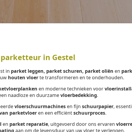
parketteur in Gestel
ist in
parket leggen, parket schuren, parket oliën
en
park
m uw
houten vloer
te transformeren en te onderhouden.
ketvloerplanken
en moderne technieken voor
vloerinstall
r een naadloze en duurzame
vloerbedekking
.
nceerde
vloerschuurmachines
en fijn
schuurpapier
, essent
van parketvloer
en een efficiënt
schuurproces
.
l
en
parket reparatie
, uitgevoerd door ons ervaren
vloerr
oating
aan om de levensduur van uw vloer te verlengen.