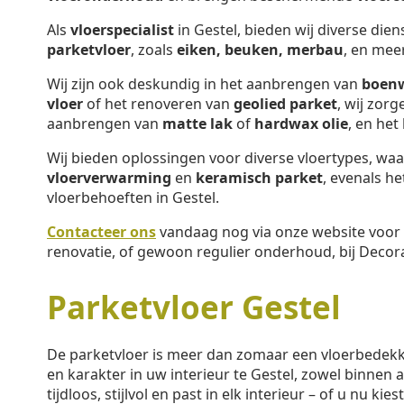
Als
vloerspecialist
in Gestel, bieden wij diverse die
parketvloer
, zoals
eiken, beuken, merbau
, en mee
Wij zijn ook deskundig in het aanbrengen van
boen
vloer
of het renoveren van
geolied parket
, wij zor
aanbrengen van
matte lak
of
hardwax olie
, en het
Wij bieden oplossingen voor diverse vloertypes, w
vloerverwarming
en
keramisch parket
, evenals h
vloerbehoeften in Gestel.
Contacteer ons
vandaag nog via onze website voor 
renovatie, of gewoon regulier onderhoud, bij Decora
Parketvloer Gestel
De parketvloer is meer dan zomaar een vloerbedek
en karakter in uw interieur te Gestel, zowel binnen al
tijdloos, stijlvol en past in elk interieur – of u nu kie