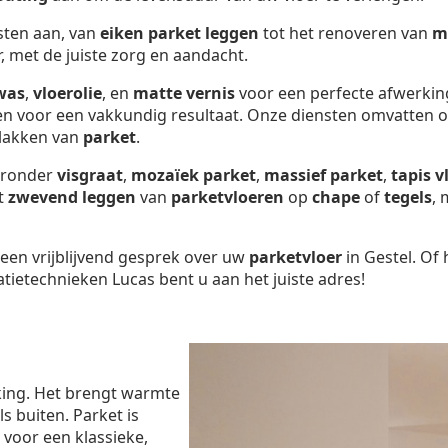
nsten aan, van
eiken parket leggen
tot het renoveren van
m
r, met de juiste zorg en aandacht.
was
,
vloerolie
, en
matte vernis
voor een perfecte afwerkin
gen voor een vakkundig resultaat. Onze diensten omvatten 
 lakken van
parket
.
aaronder
visgraat
,
mozaïek parket
,
massief parket
,
tapis v
et
zwevend leggen
van
parketvloeren
op
chape
of
tegels
, 
een vrijblijvend gesprek over uw
parketvloer
in Gestel. Of
tietechnieken Lucas bent u aan het juiste adres!
king. Het brengt warmte
s buiten. Parket is
st voor een klassieke,