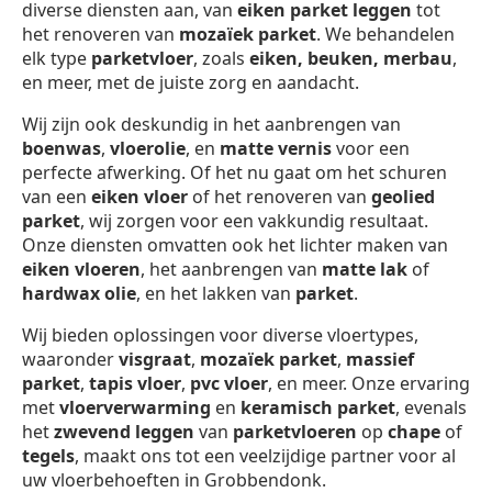
diverse diensten aan, van
eiken parket leggen
tot
het renoveren van
mozaïek parket
. We behandelen
elk type
parketvloer
, zoals
eiken, beuken, merbau
,
en meer, met de juiste zorg en aandacht.
Wij zijn ook deskundig in het aanbrengen van
boenwas
,
vloerolie
, en
matte vernis
voor een
perfecte afwerking. Of het nu gaat om het schuren
van een
eiken vloer
of het renoveren van
geolied
parket
, wij zorgen voor een vakkundig resultaat.
Onze diensten omvatten ook het lichter maken van
eiken vloeren
, het aanbrengen van
matte lak
of
hardwax olie
, en het lakken van
parket
.
Wij bieden oplossingen voor diverse vloertypes,
waaronder
visgraat
,
mozaïek parket
,
massief
parket
,
tapis vloer
,
pvc vloer
, en meer. Onze ervaring
met
vloerverwarming
en
keramisch parket
, evenals
het
zwevend leggen
van
parketvloeren
op
chape
of
tegels
, maakt ons tot een veelzijdige partner voor al
uw vloerbehoeften in Grobbendonk.