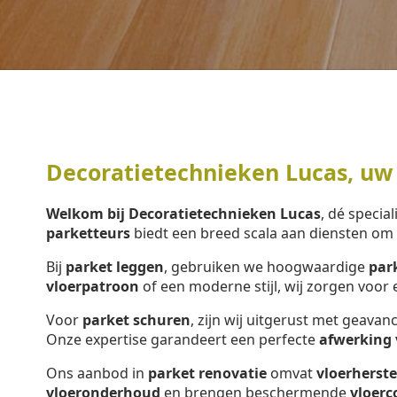
Decoratietechnieken Lucas, uw
Welkom bij Decoratietechnieken Lucas
, dé special
parketteurs
biedt een breed scala aan diensten o
Bij
parket leggen
, gebruiken we hoogwaardige
par
vloerpatroon
of een moderne stijl, wij zorgen voo
Voor
parket schuren
, zijn wij uitgerust met geava
Onze expertise garandeert een perfecte
afwerking 
Ons aanbod in
parket renovatie
omvat
vloerherste
vloeronderhoud
en brengen beschermende
vloerc