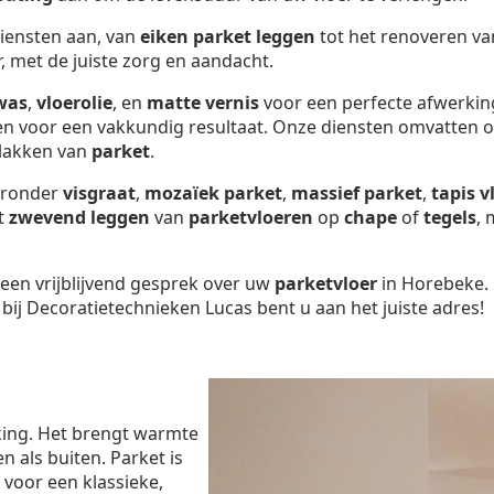
diensten aan, van
eiken parket leggen
tot het renoveren v
r, met de juiste zorg en aandacht.
was
,
vloerolie
, en
matte vernis
voor een perfecte afwerkin
gen voor een vakkundig resultaat. Onze diensten omvatten 
 lakken van
parket
.
aaronder
visgraat
,
mozaïek parket
,
massief parket
,
tapis v
et
zwevend leggen
van
parketvloeren
op
chape
of
tegels
, 
een vrijblijvend gesprek over uw
parketvloer
in Horebeke. 
ij Decoratietechnieken Lucas bent u aan het juiste adres!
king. Het brengt warmte
n als buiten. Parket is
st voor een klassieke,