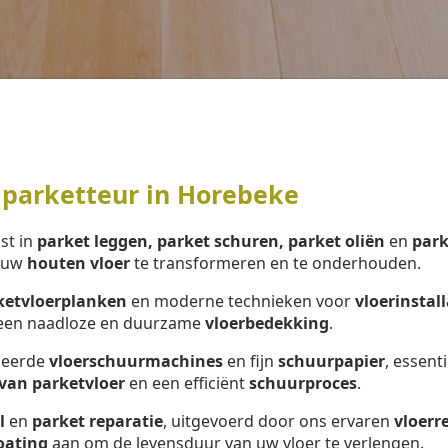
 parketteur in Horebeke
ist in
parket leggen, parket schuren, parket oliën
en
park
m uw
houten vloer
te transformeren en te onderhouden.
ketvloerplanken
en moderne technieken voor
vloerinstall
r een naadloze en duurzame
vloerbedekking
.
nceerde
vloerschuurmachines
en fijn
schuurpapier
, essent
van parketvloer
en een efficiënt
schuurproces
.
l
en
parket reparatie
, uitgevoerd door ons ervaren
vloerr
oating
aan om de levensduur van uw vloer te verlengen.