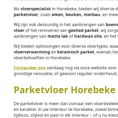
Als
vloerspecialist
in Horebeke, bieden wij diverse 
parketvloer
, zoals
eiken, beuken, merbau
, en mee
Wij zijn ook deskundig in het aanbrengen van
boen
vloer
of het renoveren van
geolied parket
, wij zor
aanbrengen van
matte lak
of
hardwax olie
, en het
Wij bieden oplossingen voor diverse vloertypes, w
vloerverwarming
en
keramisch parket
, evenals h
vloerbehoeften in Horebeke.
Contacteer ons
vandaag nog via onze website voor 
grondige renovatie, of gewoon regulier onderhoud, b
Parketvloer Horebeke
De parketvloer is meer dan zomaar een vloerbedek
en karakter in uw interieur te Horebeke, zowel binne
tijdloos, stijlvol en past in elk interieur – of u nu kie