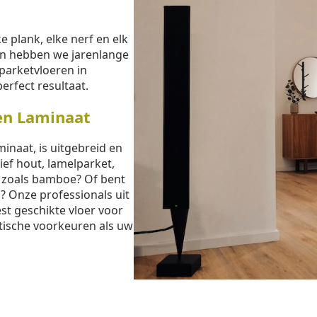
e plank, elke nerf en elk
sen hebben we jarenlange
parketvloeren in
rfect resultaat.
en Laminaat
inaat, is uitgebreid en
ief hout, lamelparket,
t zoals bamboe? Of bent
? Onze professionals uit
st geschikte vloer voor
tische voorkeuren als uw