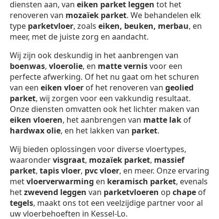
diensten aan, van
eiken parket leggen
tot het
renoveren van
mozaïek parket
. We behandelen elk
type
parketvloer
, zoals
eiken, beuken, merbau
, en
meer, met de juiste zorg en aandacht.
Wij zijn ook deskundig in het aanbrengen van
boenwas
,
vloerolie
, en
matte vernis
voor een
perfecte afwerking. Of het nu gaat om het schuren
van een
eiken vloer
of het renoveren van
geolied
parket
, wij zorgen voor een vakkundig resultaat.
Onze diensten omvatten ook het lichter maken van
eiken vloeren
, het aanbrengen van
matte lak
of
hardwax olie
, en het lakken van
parket
.
Wij bieden oplossingen voor diverse vloertypes,
waaronder
visgraat
,
mozaïek parket
,
massief
parket
,
tapis vloer
,
pvc vloer
, en meer. Onze ervaring
met
vloerverwarming
en
keramisch parket
, evenals
het
zwevend leggen
van
parketvloeren
op
chape
of
tegels
, maakt ons tot een veelzijdige partner voor al
uw vloerbehoeften in Kessel-Lo.