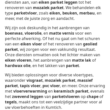
diensten aan, van
eiken parket leggen
tot het
renoveren van
mozaïek parket
. We behandelen elk
type
parketvloer
, zoals
eiken, beuken, merbau
, en
meer, met de juiste zorg en aandacht.
Wij zijn ook deskundig in het aanbrengen van
boenwas
,
vloerolie
, en
matte vernis
voor een
perfecte afwerking. Of het nu gaat om het schuren
van een
eiken vloer
of het renoveren van
geolied
parket
, wij zorgen voor een vakkundig resultaat.
Onze diensten omvatten ook het lichter maken van
eiken vloeren
, het aanbrengen van
matte lak
of
hardwax olie
, en het lakken van
parket
.
Wij bieden oplossingen voor diverse vloertypes,
waaronder
visgraat
,
mozaïek parket
,
massief
parket
,
tapis vloer
,
pvc vloer
, en meer. Onze ervaring
met
vloerverwarming
en
keramisch parket
, evenals
het
zwevend leggen
van
parketvloeren
op
chape
of
tegels
, maakt ons tot een veelzijdige partner voor al
uw vloerbehoeften in Kumtich.