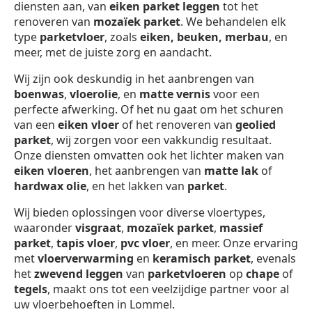
diensten aan, van
eiken parket leggen
tot het
renoveren van
mozaïek parket
. We behandelen elk
type
parketvloer
, zoals
eiken, beuken, merbau
, en
meer, met de juiste zorg en aandacht.
Wij zijn ook deskundig in het aanbrengen van
boenwas
,
vloerolie
, en
matte vernis
voor een
perfecte afwerking. Of het nu gaat om het schuren
van een
eiken vloer
of het renoveren van
geolied
parket
, wij zorgen voor een vakkundig resultaat.
Onze diensten omvatten ook het lichter maken van
eiken vloeren
, het aanbrengen van
matte lak
of
hardwax olie
, en het lakken van
parket
.
Wij bieden oplossingen voor diverse vloertypes,
waaronder
visgraat
,
mozaïek parket
,
massief
parket
,
tapis vloer
,
pvc vloer
, en meer. Onze ervaring
met
vloerverwarming
en
keramisch parket
, evenals
het
zwevend leggen
van
parketvloeren
op
chape
of
tegels
, maakt ons tot een veelzijdige partner voor al
uw vloerbehoeften in Lommel.