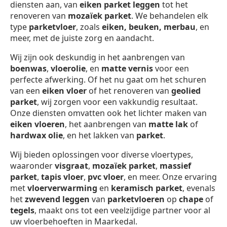
diensten aan, van
eiken parket leggen
tot het
renoveren van
mozaïek parket
. We behandelen elk
type
parketvloer
, zoals
eiken, beuken, merbau
, en
meer, met de juiste zorg en aandacht.
Wij zijn ook deskundig in het aanbrengen van
boenwas
,
vloerolie
, en
matte vernis
voor een
perfecte afwerking. Of het nu gaat om het schuren
van een
eiken vloer
of het renoveren van
geolied
parket
, wij zorgen voor een vakkundig resultaat.
Onze diensten omvatten ook het lichter maken van
eiken vloeren
, het aanbrengen van
matte lak
of
hardwax olie
, en het lakken van
parket
.
Wij bieden oplossingen voor diverse vloertypes,
waaronder
visgraat
,
mozaïek parket
,
massief
parket
,
tapis vloer
,
pvc vloer
, en meer. Onze ervaring
met
vloerverwarming
en
keramisch parket
, evenals
het
zwevend leggen
van
parketvloeren
op
chape
of
tegels
, maakt ons tot een veelzijdige partner voor al
uw vloerbehoeften in Maarkedal.