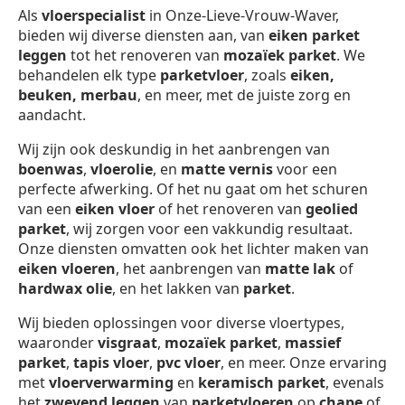
Als
vloerspecialist
in Onze-Lieve-Vrouw-Waver,
bieden wij diverse diensten aan, van
eiken parket
leggen
tot het renoveren van
mozaïek parket
. We
behandelen elk type
parketvloer
, zoals
eiken,
beuken, merbau
, en meer, met de juiste zorg en
aandacht.
Wij zijn ook deskundig in het aanbrengen van
boenwas
,
vloerolie
, en
matte vernis
voor een
perfecte afwerking. Of het nu gaat om het schuren
van een
eiken vloer
of het renoveren van
geolied
parket
, wij zorgen voor een vakkundig resultaat.
Onze diensten omvatten ook het lichter maken van
eiken vloeren
, het aanbrengen van
matte lak
of
hardwax olie
, en het lakken van
parket
.
Wij bieden oplossingen voor diverse vloertypes,
waaronder
visgraat
,
mozaïek parket
,
massief
parket
,
tapis vloer
,
pvc vloer
, en meer. Onze ervaring
met
vloerverwarming
en
keramisch parket
, evenals
het
zwevend leggen
van
parketvloeren
op
chape
of