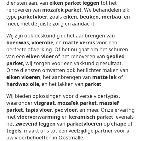
diensten aan, van
eiken parket leggen
tot het
renoveren van
mozaïek parket
. We behandelen elk
type
parketvloer
, zoals
eiken, beuken, merbau
, en
meer, met de juiste zorg en aandacht.
Wij zijn ook deskundig in het aanbrengen van
boenwas
,
vloerolie
, en
matte vernis
voor een
perfecte afwerking. Of het nu gaat om het schuren
van een
eiken vloer
of het renoveren van
geolied
parket
, wij zorgen voor een vakkundig resultaat.
Onze diensten omvatten ook het lichter maken van
eiken vloeren
, het aanbrengen van
matte lak
of
hardwax olie
, en het lakken van
parket
.
Wij bieden oplossingen voor diverse vloertypes,
waaronder
visgraat
,
mozaïek parket
,
massief
parket
,
tapis vloer
,
pvc vloer
, en meer. Onze ervaring
met
vloerverwarming
en
keramisch parket
, evenals
het
zwevend leggen
van
parketvloeren
op
chape
of
tegels
, maakt ons tot een veelzijdige partner voor al
uw vloerbehoeften in Oostmalle.