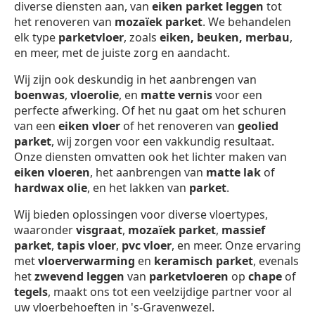
diverse diensten aan, van
eiken parket leggen
tot
het renoveren van
mozaïek parket
. We behandelen
elk type
parketvloer
, zoals
eiken, beuken, merbau
,
en meer, met de juiste zorg en aandacht.
Wij zijn ook deskundig in het aanbrengen van
boenwas
,
vloerolie
, en
matte vernis
voor een
perfecte afwerking. Of het nu gaat om het schuren
van een
eiken vloer
of het renoveren van
geolied
parket
, wij zorgen voor een vakkundig resultaat.
Onze diensten omvatten ook het lichter maken van
eiken vloeren
, het aanbrengen van
matte lak
of
hardwax olie
, en het lakken van
parket
.
Wij bieden oplossingen voor diverse vloertypes,
waaronder
visgraat
,
mozaïek parket
,
massief
parket
,
tapis vloer
,
pvc vloer
, en meer. Onze ervaring
met
vloerverwarming
en
keramisch parket
, evenals
het
zwevend leggen
van
parketvloeren
op
chape
of
tegels
, maakt ons tot een veelzijdige partner voor al
uw vloerbehoeften in 's-Gravenwezel.