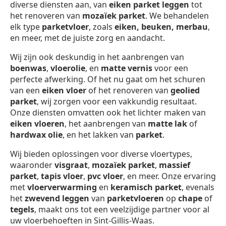
diverse diensten aan, van
eiken parket leggen
tot
het renoveren van
mozaïek parket
. We behandelen
elk type
parketvloer
, zoals
eiken, beuken, merbau
,
en meer, met de juiste zorg en aandacht.
Wij zijn ook deskundig in het aanbrengen van
boenwas
,
vloerolie
, en
matte vernis
voor een
perfecte afwerking. Of het nu gaat om het schuren
van een
eiken vloer
of het renoveren van
geolied
parket
, wij zorgen voor een vakkundig resultaat.
Onze diensten omvatten ook het lichter maken van
eiken vloeren
, het aanbrengen van
matte lak
of
hardwax olie
, en het lakken van
parket
.
Wij bieden oplossingen voor diverse vloertypes,
waaronder
visgraat
,
mozaïek parket
,
massief
parket
,
tapis vloer
,
pvc vloer
, en meer. Onze ervaring
met
vloerverwarming
en
keramisch parket
, evenals
het
zwevend leggen
van
parketvloeren
op
chape
of
tegels
, maakt ons tot een veelzijdige partner voor al
uw vloerbehoeften in Sint-Gillis-Waas.