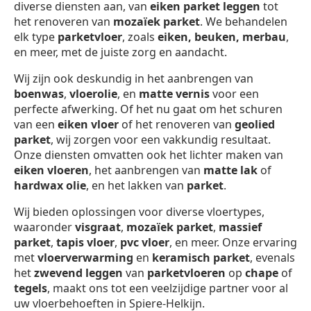
diverse diensten aan, van
eiken parket leggen
tot
het renoveren van
mozaïek parket
. We behandelen
elk type
parketvloer
, zoals
eiken, beuken, merbau
,
en meer, met de juiste zorg en aandacht.
Wij zijn ook deskundig in het aanbrengen van
boenwas
,
vloerolie
, en
matte vernis
voor een
perfecte afwerking. Of het nu gaat om het schuren
van een
eiken vloer
of het renoveren van
geolied
parket
, wij zorgen voor een vakkundig resultaat.
Onze diensten omvatten ook het lichter maken van
eiken vloeren
, het aanbrengen van
matte lak
of
hardwax olie
, en het lakken van
parket
.
Wij bieden oplossingen voor diverse vloertypes,
waaronder
visgraat
,
mozaïek parket
,
massief
parket
,
tapis vloer
,
pvc vloer
, en meer. Onze ervaring
met
vloerverwarming
en
keramisch parket
, evenals
het
zwevend leggen
van
parketvloeren
op
chape
of
tegels
, maakt ons tot een veelzijdige partner voor al
uw vloerbehoeften in Spiere-Helkijn.