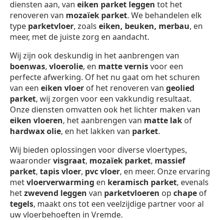
diensten aan, van
eiken parket leggen
tot het
renoveren van
mozaïek parket
. We behandelen elk
type
parketvloer
, zoals
eiken, beuken, merbau
, en
meer, met de juiste zorg en aandacht.
Wij zijn ook deskundig in het aanbrengen van
boenwas
,
vloerolie
, en
matte vernis
voor een
perfecte afwerking. Of het nu gaat om het schuren
van een
eiken vloer
of het renoveren van
geolied
parket
, wij zorgen voor een vakkundig resultaat.
Onze diensten omvatten ook het lichter maken van
eiken vloeren
, het aanbrengen van
matte lak
of
hardwax olie
, en het lakken van
parket
.
Wij bieden oplossingen voor diverse vloertypes,
waaronder
visgraat
,
mozaïek parket
,
massief
parket
,
tapis vloer
,
pvc vloer
, en meer. Onze ervaring
met
vloerverwarming
en
keramisch parket
, evenals
het
zwevend leggen
van
parketvloeren
op
chape
of
tegels
, maakt ons tot een veelzijdige partner voor al
uw vloerbehoeften in Vremde.