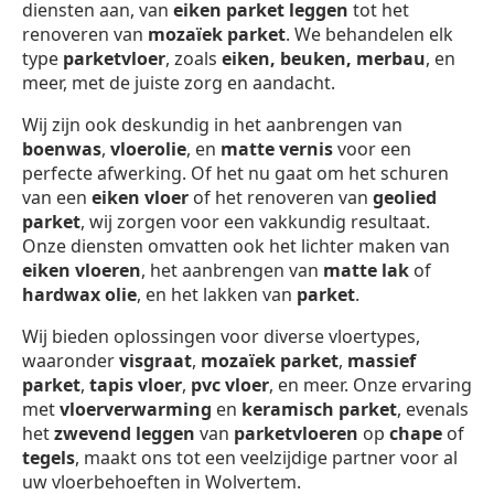
diensten aan, van
eiken parket leggen
tot het
renoveren van
mozaïek parket
. We behandelen elk
type
parketvloer
, zoals
eiken, beuken, merbau
, en
meer, met de juiste zorg en aandacht.
Wij zijn ook deskundig in het aanbrengen van
boenwas
,
vloerolie
, en
matte vernis
voor een
perfecte afwerking. Of het nu gaat om het schuren
van een
eiken vloer
of het renoveren van
geolied
parket
, wij zorgen voor een vakkundig resultaat.
Onze diensten omvatten ook het lichter maken van
eiken vloeren
, het aanbrengen van
matte lak
of
hardwax olie
, en het lakken van
parket
.
Wij bieden oplossingen voor diverse vloertypes,
waaronder
visgraat
,
mozaïek parket
,
massief
parket
,
tapis vloer
,
pvc vloer
, en meer. Onze ervaring
met
vloerverwarming
en
keramisch parket
, evenals
het
zwevend leggen
van
parketvloeren
op
chape
of
tegels
, maakt ons tot een veelzijdige partner voor al
uw vloerbehoeften in Wolvertem.