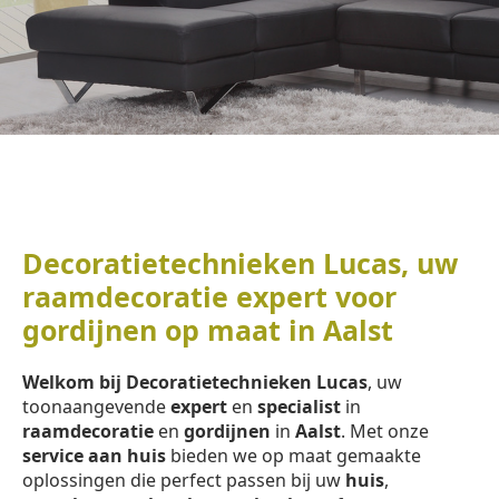
Decoratietechnieken Lucas, uw
raamdecoratie expert voor
gordijnen op maat in Aalst
Welkom bij Decoratietechnieken Lucas
, uw
toonaangevende
expert
en
specialist
in
raamdecoratie
en
gordijnen
in
Aalst
. Met onze
service aan huis
bieden we op maat gemaakte
oplossingen die perfect passen bij uw
huis
,