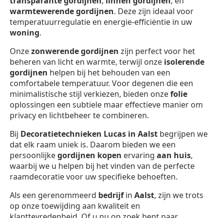
transparante gordijnen
,
linnen gordijnen
, en
warmtewerende gordijnen
. Deze zijn ideaal voor
temperatuurregulatie en energie-efficiëntie in uw
woning
.
Onze
zonwerende gordijnen
zijn perfect voor het
beheren van licht en warmte, terwijl onze
isolerende
gordijnen
helpen bij het behouden van een
comfortabele temperatuur. Voor degenen die een
minimalistische stijl verkiezen, bieden onze
folie
oplossingen een subtiele maar effectieve manier om
privacy en lichtbeheer te combineren.
Bij
Decoratietechnieken Lucas in Aalst
begrijpen we
dat elk raam uniek is. Daarom bieden we een
persoonlijke
gordijnen kopen
ervaring
aan huis
,
waarbij we u helpen bij het vinden van de perfecte
raamdecoratie voor uw specifieke behoeften.
Als een gerenommeerd
bedrijf
in
Aalst
, zijn we trots
op onze toewijding aan kwaliteit en
klanttevredenheid. Of u nu op zoek bent naar