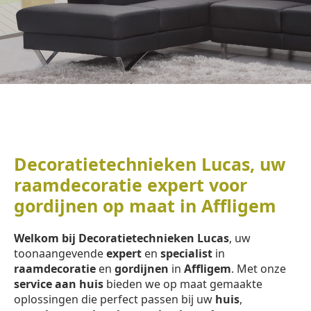
Decoratietechnieken Lucas, uw
raamdecoratie expert voor
gordijnen op maat in Affligem
Welkom bij Decoratietechnieken Lucas
, uw
toonaangevende
expert
en
specialist
in
raamdecoratie
en
gordijnen
in
Affligem
. Met onze
service aan huis
bieden we op maat gemaakte
oplossingen die perfect passen bij uw
huis
,