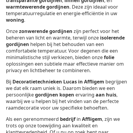
transparante gordijnen
,
linnen gordijnen
, en
warmtewerende gordijnen
. Deze zijn ideaal voor
temperatuurregulatie en energie-efficiëntie in uw
woning
.
Onze
zonwerende gordijnen
zijn perfect voor het
beheren van licht en warmte, terwijl onze
isolerende
gordijnen
helpen bij het behouden van een
comfortabele temperatuur. Voor degenen die een
minimalistische stijl verkiezen, bieden onze
folie
oplossingen een subtiele maar effectieve manier om
privacy en lichtbeheer te combineren.
Bij
Decoratietechnieken Lucas in Affligem
begrijpen
we dat elk raam uniek is. Daarom bieden we een
persoonlijke
gordijnen kopen
ervaring
aan huis
,
waarbij we u helpen bij het vinden van de perfecte
raamdecoratie voor uw specifieke behoeften.
Als een gerenommeerd
bedrijf
in
Affligem
, zijn we
trots op onze toewijding aan kwaliteit en
klanttevredenheid. Of u nu op zoek bent naar