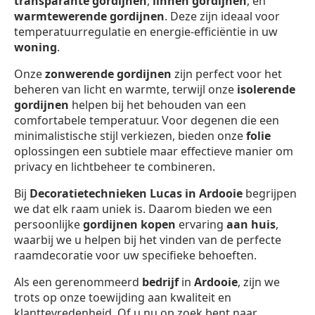
transparante gordijnen
,
linnen gordijnen
, en
warmtewerende gordijnen
. Deze zijn ideaal voor
temperatuurregulatie en energie-efficiëntie in uw
woning
.
Onze
zonwerende gordijnen
zijn perfect voor het
beheren van licht en warmte, terwijl onze
isolerende
gordijnen
helpen bij het behouden van een
comfortabele temperatuur. Voor degenen die een
minimalistische stijl verkiezen, bieden onze
folie
oplossingen een subtiele maar effectieve manier om
privacy en lichtbeheer te combineren.
Bij
Decoratietechnieken Lucas in Ardooie
begrijpen
we dat elk raam uniek is. Daarom bieden we een
persoonlijke
gordijnen kopen
ervaring
aan huis
,
waarbij we u helpen bij het vinden van de perfecte
raamdecoratie voor uw specifieke behoeften.
Als een gerenommeerd
bedrijf
in
Ardooie
, zijn we
trots op onze toewijding aan kwaliteit en
klanttevredenheid. Of u nu op zoek bent naar