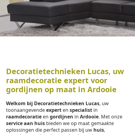
Decoratietechnieken Lucas, uw
raamdecoratie expert voor
gordijnen op maat in Ardooie
Welkom bij Decoratietechnieken Lucas
, uw
toonaangevende
expert
en
specialist
in
raamdecoratie
en
gordijnen
in
Ardooie
. Met onze
service aan huis
bieden we op maat gemaakte
oplossingen die perfect passen bij uw
huis
,