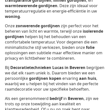
transparante gordijnen
,
linnen gordijnen
, en
warmtewerende gordijnen
. Deze zijn ideaal voor
temperatuurregulatie en energie-efficiëntie in uw
woning
.
Onze
zonwerende gordijnen
zijn perfect voor het
beheren van licht en warmte, terwijl onze
isolerende
gordijnen
helpen bij het behouden van een
comfortabele temperatuur. Voor degenen die een
minimalistische stijl verkiezen, bieden onze
folie
oplossingen een subtiele maar effectieve manier om
privacy en lichtbeheer te combineren.
Bij
Decoratietechnieken Lucas in Beveren
begrijpen
we dat elk raam uniek is. Daarom bieden we een
persoonlijke
gordijnen kopen
ervaring
aan huis
,
waarbij we u helpen bij het vinden van de perfecte
raamdecoratie voor uw specifieke behoeften.
Als een gerenommeerd
bedrijf
in
Beveren
, zijn we
trots op onze toewijding aan kwaliteit en
klanttevredenheid. Of u nu op zoek bent naar