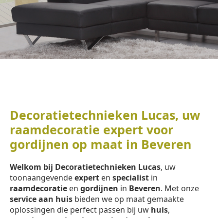
Decoratietechnieken Lucas, uw
raamdecoratie expert voor
gordijnen op maat in Beveren
Welkom bij Decoratietechnieken Lucas
, uw
toonaangevende
expert
en
specialist
in
raamdecoratie
en
gordijnen
in
Beveren
. Met onze
service aan huis
bieden we op maat gemaakte
oplossingen die perfect passen bij uw
huis
,