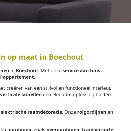
en op maat in Boechout
jnen
in
Boechout
. Met onze
service aan huis
f
appartement
.
het creëren van een stijlvol en functioneel interieur.
verticale lamellen
een elegante oplossing bieden
e
elektrische raamdecoratie
. Onze
rolgordijnen
en
kte
gordijnen
, zoals
overgordijnen
,
transparante