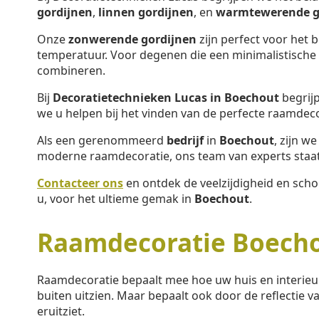
gordijnen
,
linnen gordijnen
, en
warmtewerende g
Onze
zonwerende gordijnen
zijn perfect voor het 
temperatuur. Voor degenen die een minimalistische s
combineren.
Bij
Decoratietechnieken Lucas in Boechout
begrijp
we u helpen bij het vinden van de perfecte raamdec
Als een gerenommeerd
bedrijf
in
Boechout
, zijn w
moderne raamdecoratie, ons team van experts staat 
Contacteer ons
en ontdek de veelzijdigheid en sch
u, voor het ultieme gemak in
Boechout
.
Raamdecoratie Boech
Raamdecoratie bepaalt mee hoe uw huis en interieu
buiten uitzien. Maar bepaalt ook door de reflectie va
eruitziet.