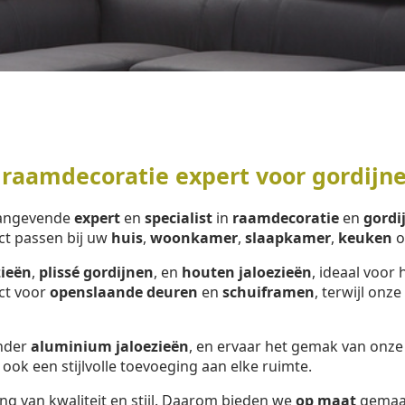
 raamdecoratie expert voor gordijn
aangevende
expert
en
specialist
in
raamdecoratie
en
gordi
ct passen bij uw
huis
,
woonkamer
,
slaapkamer
,
keuken
o
zieën
,
plissé gordijnen
, en
houten jaloezieën
, ideaal voor 
ect voor
openslaande deuren
en
schuiframen
, terwijl onze
onder
aluminium jaloezieën
, en ervaar het gemak van onz
 ook een stijlvolle toevoeging aan elke ruimte.
ng van kwaliteit en stijl. Daarom bieden we
op maat
gemaa