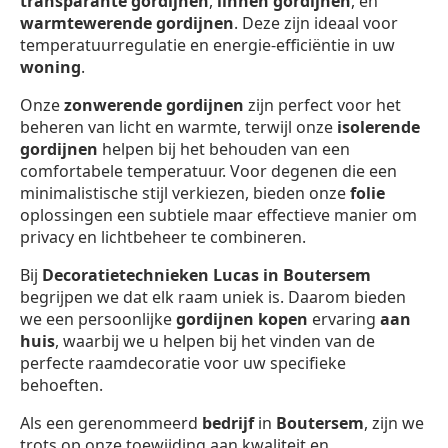
transparante gordijnen
,
linnen gordijnen
, en
warmtewerende gordijnen
. Deze zijn ideaal voor
temperatuurregulatie en energie-efficiëntie in uw
woning
.
Onze
zonwerende gordijnen
zijn perfect voor het
beheren van licht en warmte, terwijl onze
isolerende
gordijnen
helpen bij het behouden van een
comfortabele temperatuur. Voor degenen die een
minimalistische stijl verkiezen, bieden onze
folie
oplossingen een subtiele maar effectieve manier om
privacy en lichtbeheer te combineren.
Bij
Decoratietechnieken Lucas in Boutersem
begrijpen we dat elk raam uniek is. Daarom bieden
we een persoonlijke
gordijnen kopen
ervaring
aan
huis
, waarbij we u helpen bij het vinden van de
perfecte raamdecoratie voor uw specifieke
behoeften.
Als een gerenommeerd
bedrijf
in
Boutersem
, zijn we
trots op onze toewijding aan kwaliteit en