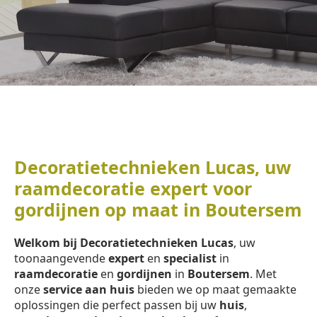
Decoratietechnieken Lucas, uw
raamdecoratie expert voor
gordijnen op maat in Boutersem
Welkom bij Decoratietechnieken Lucas
, uw
toonaangevende
expert
en
specialist
in
raamdecoratie
en
gordijnen
in
Boutersem
. Met
onze
service aan huis
bieden we op maat gemaakte
oplossingen die perfect passen bij uw
huis
,