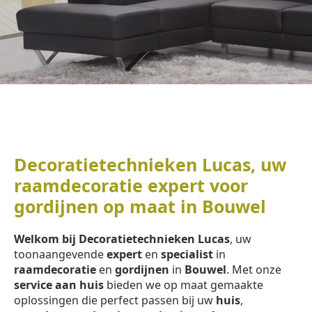
Decoratietechnieken Lucas, uw
raamdecoratie expert voor
gordijnen op maat in Bouwel
Welkom bij Decoratietechnieken Lucas
, uw
toonaangevende
expert
en
specialist
in
raamdecoratie
en
gordijnen
in
Bouwel
. Met onze
service aan huis
bieden we op maat gemaakte
oplossingen die perfect passen bij uw
huis
,