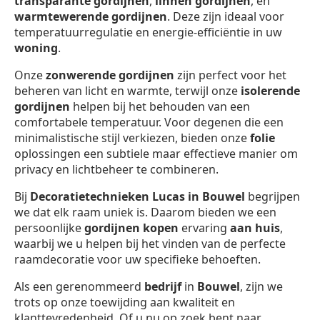
transparante gordijnen
,
linnen gordijnen
, en
warmtewerende gordijnen
. Deze zijn ideaal voor
temperatuurregulatie en energie-efficiëntie in uw
woning
.
Onze
zonwerende gordijnen
zijn perfect voor het
beheren van licht en warmte, terwijl onze
isolerende
gordijnen
helpen bij het behouden van een
comfortabele temperatuur. Voor degenen die een
minimalistische stijl verkiezen, bieden onze
folie
oplossingen een subtiele maar effectieve manier om
privacy en lichtbeheer te combineren.
Bij
Decoratietechnieken Lucas in Bouwel
begrijpen
we dat elk raam uniek is. Daarom bieden we een
persoonlijke
gordijnen kopen
ervaring
aan huis
,
waarbij we u helpen bij het vinden van de perfecte
raamdecoratie voor uw specifieke behoeften.
Als een gerenommeerd
bedrijf
in
Bouwel
, zijn we
trots op onze toewijding aan kwaliteit en
klanttevredenheid. Of u nu op zoek bent naar