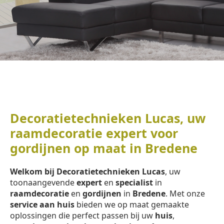
Decoratietechnieken Lucas, uw
raamdecoratie expert voor
gordijnen op maat in Bredene
Welkom bij Decoratietechnieken Lucas
, uw
toonaangevende
expert
en
specialist
in
raamdecoratie
en
gordijnen
in
Bredene
. Met onze
service aan huis
bieden we op maat gemaakte
oplossingen die perfect passen bij uw
huis
,