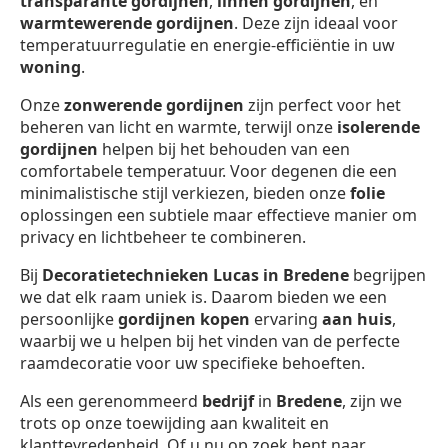
transparante gordijnen
,
linnen gordijnen
, en
warmtewerende gordijnen
. Deze zijn ideaal voor
temperatuurregulatie en energie-efficiëntie in uw
woning
.
Onze
zonwerende gordijnen
zijn perfect voor het
beheren van licht en warmte, terwijl onze
isolerende
gordijnen
helpen bij het behouden van een
comfortabele temperatuur. Voor degenen die een
minimalistische stijl verkiezen, bieden onze
folie
oplossingen een subtiele maar effectieve manier om
privacy en lichtbeheer te combineren.
Bij
Decoratietechnieken Lucas in Bredene
begrijpen
we dat elk raam uniek is. Daarom bieden we een
persoonlijke
gordijnen kopen
ervaring
aan huis
,
waarbij we u helpen bij het vinden van de perfecte
raamdecoratie voor uw specifieke behoeften.
Als een gerenommeerd
bedrijf
in
Bredene
, zijn we
trots op onze toewijding aan kwaliteit en
klanttevredenheid. Of u nu op zoek bent naar