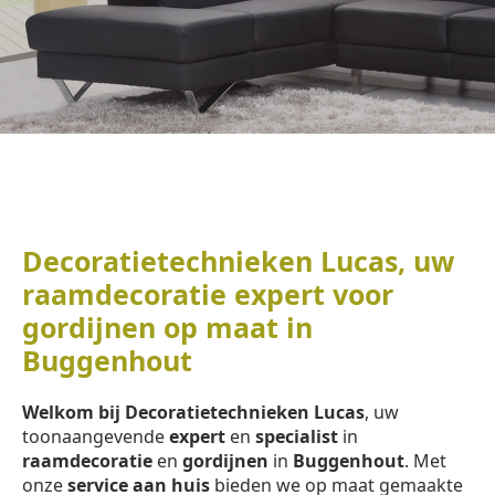
Decoratietechnieken Lucas, uw
raamdecoratie expert voor
gordijnen op maat in
Buggenhout
Welkom bij Decoratietechnieken Lucas
, uw
toonaangevende
expert
en
specialist
in
raamdecoratie
en
gordijnen
in
Buggenhout
. Met
onze
service aan huis
bieden we op maat gemaakte