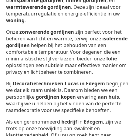
transparante gordijnen
,
linnen gordijnen
, en
warmtewerende gordijnen
. Deze zijn ideaal voor
temperatuurregulatie en energie-efficiëntie in uw
woning
.
Onze
zonwerende gordijnen
zijn perfect voor het
beheren van licht en warmte, terwijl onze
isolerende
gordijnen
helpen bij het behouden van een
comfortabele temperatuur. Voor degenen die een
minimalistische stijl verkiezen, bieden onze
folie
oplossingen een subtiele maar effectieve manier om
privacy en lichtbeheer te combineren.
Bij
Decoratietechnieken Lucas in Edegem
begrijpen
we dat elk raam uniek is. Daarom bieden we een
persoonlijke
gordijnen kopen
ervaring
aan huis
,
waarbij we u helpen bij het vinden van de perfecte
raamdecoratie voor uw specifieke behoeften.
Als een gerenommeerd
bedrijf
in
Edegem
, zijn we
trots op onze toewijding aan kwaliteit en
klanttevredenheid. Of u nu op zoek bent naar