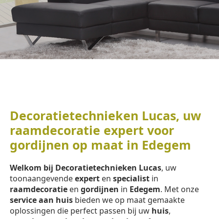
Decoratietechnieken Lucas, uw
raamdecoratie expert voor
gordijnen op maat in Edegem
Welkom bij Decoratietechnieken Lucas
, uw
toonaangevende
expert
en
specialist
in
raamdecoratie
en
gordijnen
in
Edegem
. Met onze
service aan huis
bieden we op maat gemaakte
oplossingen die perfect passen bij uw
huis
,