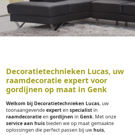
Decoratietechnieken Lucas, uw
raamdecoratie expert voor
gordijnen op maat in Genk
Welkom bij Decoratietechnieken Lucas
, uw
toonaangevende
expert
en
specialist
in
raamdecoratie
en
gordijnen
in
Genk
. Met onze
service aan huis
bieden we op maat gemaakte
oplossingen die perfect passen bij uw
huis
,