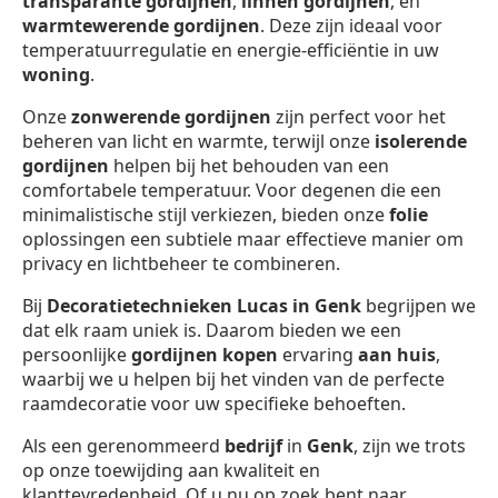
transparante gordijnen
,
linnen gordijnen
, en
warmtewerende gordijnen
. Deze zijn ideaal voor
temperatuurregulatie en energie-efficiëntie in uw
woning
.
Onze
zonwerende gordijnen
zijn perfect voor het
beheren van licht en warmte, terwijl onze
isolerende
gordijnen
helpen bij het behouden van een
comfortabele temperatuur. Voor degenen die een
minimalistische stijl verkiezen, bieden onze
folie
oplossingen een subtiele maar effectieve manier om
privacy en lichtbeheer te combineren.
Bij
Decoratietechnieken Lucas in Genk
begrijpen we
dat elk raam uniek is. Daarom bieden we een
persoonlijke
gordijnen kopen
ervaring
aan huis
,
waarbij we u helpen bij het vinden van de perfecte
raamdecoratie voor uw specifieke behoeften.
Als een gerenommeerd
bedrijf
in
Genk
, zijn we trots
op onze toewijding aan kwaliteit en
klanttevredenheid. Of u nu op zoek bent naar