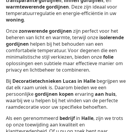
transparante gordijnen
,
linnen gordijnen
, en
warmtewerende gordijnen
. Deze zijn ideaal voor
temperatuurregulatie en energie-efficiëntie in uw
woning
.
Onze
zonwerende gordijnen
zijn perfect voor het
beheren van licht en warmte, terwijl onze
isolerende
gordijnen
helpen bij het behouden van een
comfortabele temperatuur. Voor degenen die een
minimalistische stijl verkiezen, bieden onze
folie
oplossingen een subtiele maar effectieve manier om
privacy en lichtbeheer te combineren.
Bij
Decoratietechnieken Lucas in Halle
begrijpen we
dat elk raam uniek is. Daarom bieden we een
persoonlijke
gordijnen kopen
ervaring
aan huis
,
waarbij we u helpen bij het vinden van de perfecte
raamdecoratie voor uw specifieke behoeften.
Als een gerenommeerd
bedrijf
in
Halle
, zijn we trots
op onze toewijding aan kwaliteit en
klanttevredenheid. Of u nu op zoek bent naar