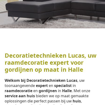
Decoratietechnieken Lucas, uw
raamdecoratie expert voor
gordijnen op maat in Halle
Welkom bij Decoratietechnieken Lucas
, uw
toonaangevende
expert
en
specialist
in
raamdecoratie
en
gordijnen
in
Halle
. Met onze
service aan huis
bieden we op maat gemaakte
oplossingen die perfect passen bij uw
huis
,