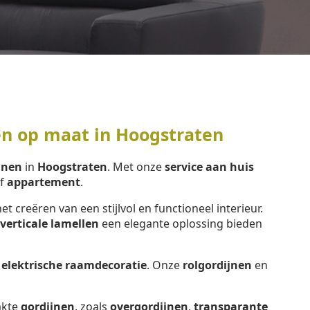
en op maat in Hoogstraten
jnen
in
Hoogstraten
. Met onze
service aan huis
f
appartement
.
het creëren van een stijlvol en functioneel interieur.
verticale lamellen
een elegante oplossing bieden
e
elektrische raamdecoratie
. Onze
rolgordijnen
en
kte
gordijnen
, zoals
overgordijnen
,
transparante