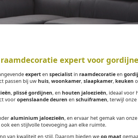
 raamdecoratie expert voor gordijn
aangevende
expert
en
specialist
in
raamdecoratie
en
gordi
ct passen bij uw
huis
,
woonkamer
,
slaapkamer
,
keuken
o
zieën
,
plissé gordijnen
, en
houten jaloezieën
, ideaal voor 
ect voor
openslaande deuren
en
schuiframen
, terwijl onze
onder
aluminium jaloezieën
, en ervaar het gemak van onz
 ook een stijlvolle toevoeging aan elke ruimte.
ng van kwaliteit en stijl. Daarom bieden we
op maat
gemaa