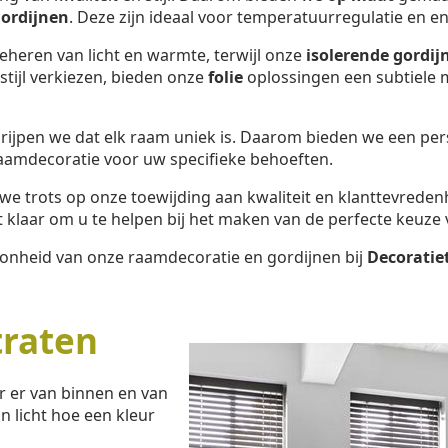
ordijnen
. Deze zijn ideaal voor temperatuurregulatie en en
beheren van licht en warmte, terwijl onze
isolerende gordij
tijl verkiezen, bieden onze
folie
oplossingen een subtiele m
ijpen we dat elk raam uniek is. Daarom bieden we een per
raamdecoratie voor uw specifieke behoeften.
n we trots op onze toewijding aan kwaliteit en klanttevreden
klaar om u te helpen bij het maken van de perfecte keuze 
oonheid van onze raamdecoratie en gordijnen bij
Decoratie
raten
r er van binnen en van
n licht hoe een kleur