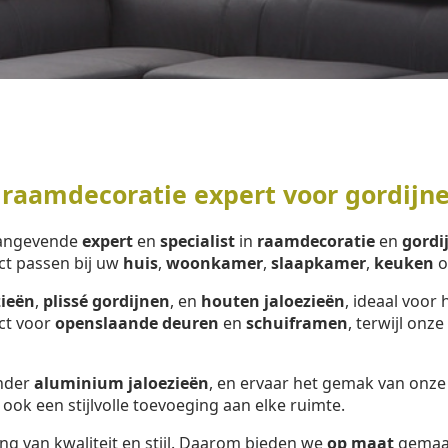
 raamdecoratie expert voor gordijn
aangevende
expert
en
specialist
in
raamdecoratie
en
gordi
ct passen bij uw
huis
,
woonkamer
,
slaapkamer
,
keuken
o
zieën
,
plissé gordijnen
, en
houten jaloezieën
, ideaal voor 
ect voor
openslaande deuren
en
schuiframen
, terwijl onze
onder
aluminium jaloezieën
, en ervaar het gemak van onz
 ook een stijlvolle toevoeging aan elke ruimte.
ng van kwaliteit en stijl. Daarom bieden we
op maat
gemaa