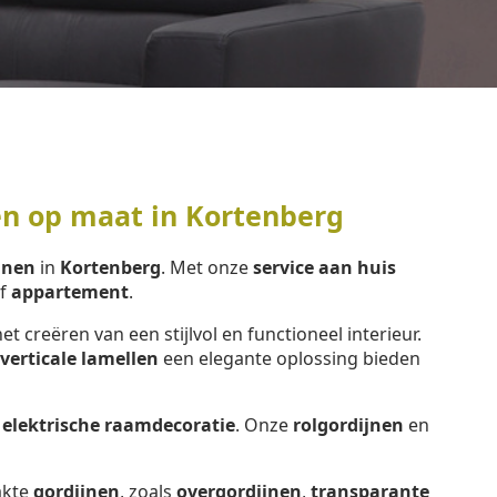
en op maat in Kortenberg
jnen
in
Kortenberg
. Met onze
service aan huis
f
appartement
.
het creëren van een stijlvol en functioneel interieur.
verticale lamellen
een elegante oplossing bieden
e
elektrische raamdecoratie
. Onze
rolgordijnen
en
kte
gordijnen
, zoals
overgordijnen
,
transparante