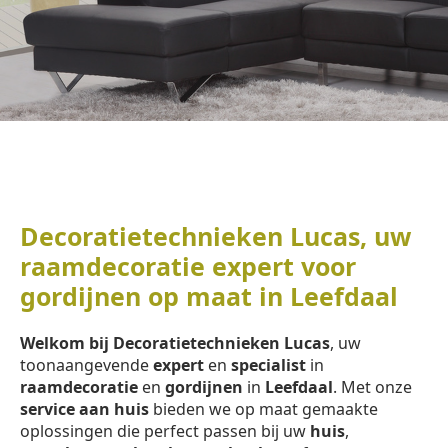
Decoratietechnieken Lucas, uw
raamdecoratie expert voor
gordijnen op maat in Leefdaal
Welkom bij Decoratietechnieken Lucas
, uw
toonaangevende
expert
en
specialist
in
raamdecoratie
en
gordijnen
in
Leefdaal
. Met onze
service aan huis
bieden we op maat gemaakte
oplossingen die perfect passen bij uw
huis
,