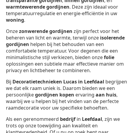
transparante gordijnen
,
linnen gordijnen
, en
warmtewerende gordijnen
. Deze zijn ideaal voor
temperatuurregulatie en energie-efficiëntie in uw
woning
.
Onze
zonwerende gordijnen
zijn perfect voor het
beheren van licht en warmte, terwijl onze
isolerende
gordijnen
helpen bij het behouden van een
comfortabele temperatuur. Voor degenen die een
minimalistische stijl verkiezen, bieden onze
folie
oplossingen een subtiele maar effectieve manier om
privacy en lichtbeheer te combineren.
Bij
Decoratietechnieken Lucas in Leefdaal
begrijpen
we dat elk raam uniek is. Daarom bieden we een
persoonlijke
gordijnen kopen
ervaring
aan huis
,
waarbij we u helpen bij het vinden van de perfecte
raamdecoratie voor uw specifieke behoeften.
Als een gerenommeerd
bedrijf
in
Leefdaal
, zijn we
trots op onze toewijding aan kwaliteit en
klanttevredenheid. Of u nu op zoek bent naar