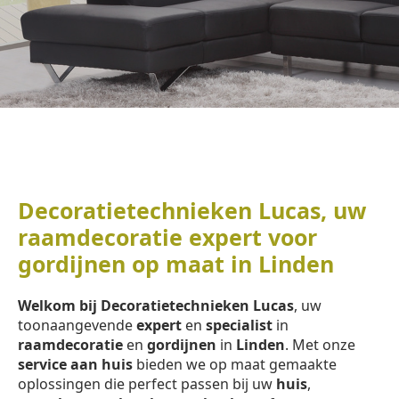
Decoratietechnieken Lucas, uw
raamdecoratie expert voor
gordijnen op maat in Linden
Welkom bij Decoratietechnieken Lucas
, uw
toonaangevende
expert
en
specialist
in
raamdecoratie
en
gordijnen
in
Linden
. Met onze
service aan huis
bieden we op maat gemaakte
oplossingen die perfect passen bij uw
huis
,