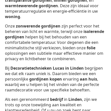
transparante gordijnen
,
linnen gordijnen
, en
warmtewerende gordijnen
. Deze zijn ideaal voor
temperatuurregulatie en energie-efficiëntie in uw
woning
.
Onze
zonwerende gordijnen
zijn perfect voor het
beheren van licht en warmte, terwijl onze
isolerende
gordijnen
helpen bij het behouden van een
comfortabele temperatuur. Voor degenen die een
minimalistische stijl verkiezen, bieden onze
folie
oplossingen een subtiele maar effectieve manier om
privacy en lichtbeheer te combineren.
Bij
Decoratietechnieken Lucas in Linden
begrijpen
we dat elk raam uniek is. Daarom bieden we een
persoonlijke
gordijnen kopen
ervaring
aan huis
,
waarbij we u helpen bij het vinden van de perfecte
raamdecoratie voor uw specifieke behoeften.
Als een gerenommeerd
bedrijf
in
Linden
, zijn we
trots op onze toewijding aan kwaliteit en
klanttevredenheid. Of u nu op zoek bent naar