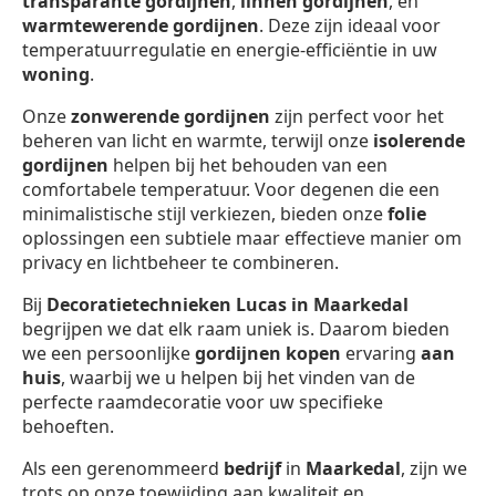
transparante gordijnen
,
linnen gordijnen
, en
warmtewerende gordijnen
. Deze zijn ideaal voor
temperatuurregulatie en energie-efficiëntie in uw
woning
.
Onze
zonwerende gordijnen
zijn perfect voor het
beheren van licht en warmte, terwijl onze
isolerende
gordijnen
helpen bij het behouden van een
comfortabele temperatuur. Voor degenen die een
minimalistische stijl verkiezen, bieden onze
folie
oplossingen een subtiele maar effectieve manier om
privacy en lichtbeheer te combineren.
Bij
Decoratietechnieken Lucas in Maarkedal
begrijpen we dat elk raam uniek is. Daarom bieden
we een persoonlijke
gordijnen kopen
ervaring
aan
huis
, waarbij we u helpen bij het vinden van de
perfecte raamdecoratie voor uw specifieke
behoeften.
Als een gerenommeerd
bedrijf
in
Maarkedal
, zijn we
trots op onze toewijding aan kwaliteit en