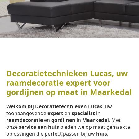
Decoratietechnieken Lucas, uw
raamdecoratie expert voor
gordijnen op maat in Maarkedal
Welkom bij Decoratietechnieken Lucas
, uw
toonaangevende
expert
en
specialist
in
raamdecoratie
en
gordijnen
in
Maarkedal
. Met
onze
service aan huis
bieden we op maat gemaakte
oplossingen die perfect passen bij uw
huis
,