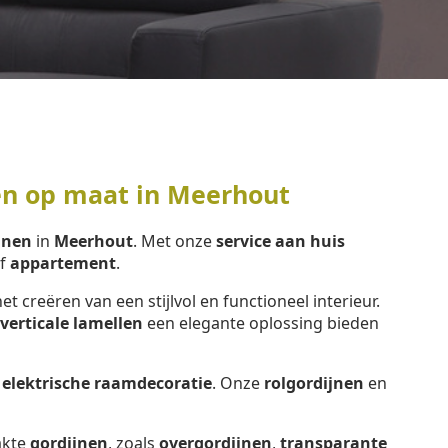
en op maat in Meerhout
jnen
in
Meerhout
. Met onze
service aan huis
f
appartement
.
het creëren van een stijlvol en functioneel interieur.
verticale lamellen
een elegante oplossing bieden
e
elektrische raamdecoratie
. Onze
rolgordijnen
en
kte
gordijnen
, zoals
overgordijnen
,
transparante