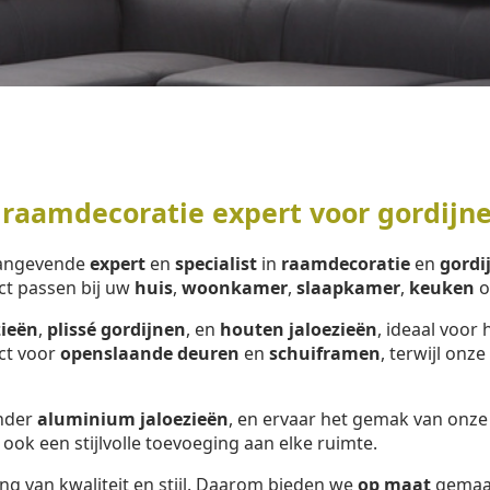
 raamdecoratie expert voor gordijn
aangevende
expert
en
specialist
in
raamdecoratie
en
gordi
ct passen bij uw
huis
,
woonkamer
,
slaapkamer
,
keuken
o
zieën
,
plissé gordijnen
, en
houten jaloezieën
, ideaal voor 
ect voor
openslaande deuren
en
schuiframen
, terwijl onze
onder
aluminium jaloezieën
, en ervaar het gemak van onz
 ook een stijlvolle toevoeging aan elke ruimte.
ng van kwaliteit en stijl. Daarom bieden we
op maat
gemaa