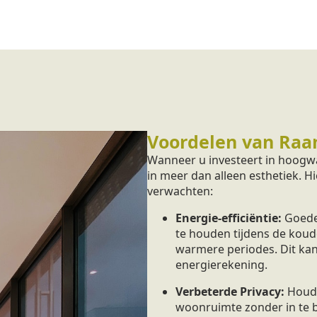
Voordelen van Raa
Wanneer u investeert in hoogwa
in meer dan alleen esthetiek. H
verwachten:
Energie-efficiëntie:
Goede
te houden tijdens de koud
warmere periodes. Dit kan
energierekening.
Verbeterde Privacy:
Houd 
woonruimte zonder in te bo