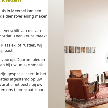
uis in Meersel kan een
eide dienstverlening maken
 verschilt van die van
oordat u een keuze maakt.
lassiek, of rustiek, wij
jl past.
t voorop. Daarom bieden
en bij uw unieke smaak.
jn gespecialiseert in het
raties afgestemd op uw
oratie het beste bij uw
en ons team staat klaar