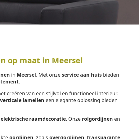
en op maat in Meersel
jnen
in
Meersel
. Met onze
service aan huis
bieden
rtement
.
het creëren van een stijlvol en functioneel interieur.
verticale lamellen
een elegante oplossing bieden
e
elektrische raamdecoratie
. Onze
rolgordijnen
en
kte
gordijnen
, zoals
overgordijnen
,
transparante