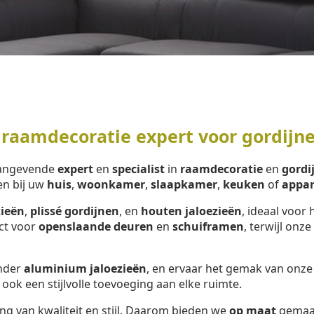
 raamdecoratie expert voor gordijn
aangevende
expert
en
specialist
in
raamdecoratie
en
gordi
en bij uw
huis
,
woonkamer
,
slaapkamer
,
keuken
of
appa
zieën
,
plissé gordijnen
, en
houten jaloezieën
, ideaal voor 
ect voor
openslaande deuren
en
schuiframen
, terwijl onze
onder
aluminium jaloezieën
, en ervaar het gemak van onz
 ook een stijlvolle toevoeging aan elke ruimte.
ng van kwaliteit en stijl. Daarom bieden we
op maat
gemaa