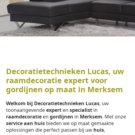
Decoratietechnieken Lucas, uw
raamdecoratie expert voor
gordijnen op maat in Merksem
Welkom bij Decoratietechnieken Lucas
, uw
toonaangevende
expert
en
specialist
in
raamdecoratie
en
gordijnen
in
Merksem
. Met onze
service aan huis
bieden we op maat gemaakte
oplossingen die perfect passen bij uw
huis
,