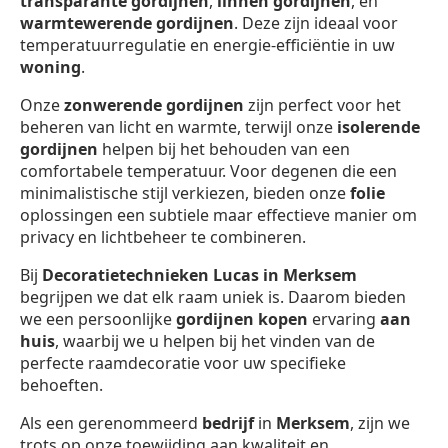
transparante gordijnen
,
linnen gordijnen
, en
warmtewerende gordijnen
. Deze zijn ideaal voor
temperatuurregulatie en energie-efficiëntie in uw
woning
.
Onze
zonwerende gordijnen
zijn perfect voor het
beheren van licht en warmte, terwijl onze
isolerende
gordijnen
helpen bij het behouden van een
comfortabele temperatuur. Voor degenen die een
minimalistische stijl verkiezen, bieden onze
folie
oplossingen een subtiele maar effectieve manier om
privacy en lichtbeheer te combineren.
Bij
Decoratietechnieken Lucas in Merksem
begrijpen we dat elk raam uniek is. Daarom bieden
we een persoonlijke
gordijnen kopen
ervaring
aan
huis
, waarbij we u helpen bij het vinden van de
perfecte raamdecoratie voor uw specifieke
behoeften.
Als een gerenommeerd
bedrijf
in
Merksem
, zijn we
trots op onze toewijding aan kwaliteit en