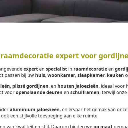
 raamdecoratie expert voor gordijn
aangevende
expert
en
specialist
in
raamdecoratie
en
gordi
ct passen bij uw
huis
,
woonkamer
,
slaapkamer
,
keuken
o
zieën
,
plissé gordijnen
, en
houten jaloezieën
, ideaal voor 
ect voor
openslaande deuren
en
schuiframen
, terwijl onze
onder
aluminium jaloezieën
, en ervaar het gemak van onz
 ook een stijlvolle toevoeging aan elke ruimte.
ng van kwaliteit en stijl. Daarom bieden we
op maat
gemaa