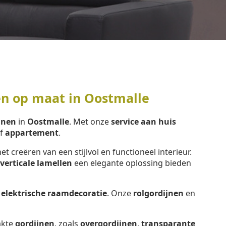
en op maat in Oostmalle
jnen
in
Oostmalle
. Met onze
service aan huis
f
appartement
.
het creëren van een stijlvol en functioneel interieur.
verticale lamellen
een elegante oplossing bieden
e
elektrische raamdecoratie
. Onze
rolgordijnen
en
kte
gordijnen
, zoals
overgordijnen
,
transparante