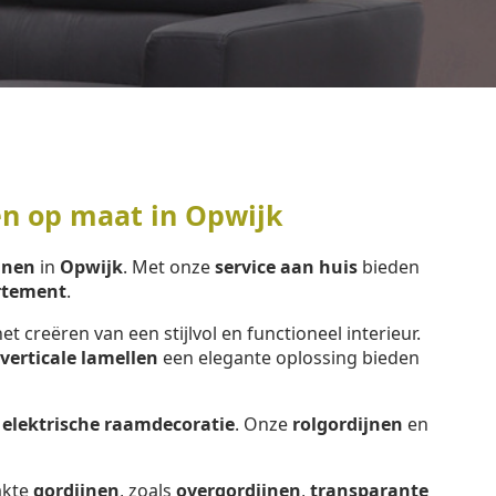
en op maat in Opwijk
jnen
in
Opwijk
. Met onze
service aan huis
bieden
rtement
.
het creëren van een stijlvol en functioneel interieur.
verticale lamellen
een elegante oplossing bieden
e
elektrische raamdecoratie
. Onze
rolgordijnen
en
kte
gordijnen
, zoals
overgordijnen
,
transparante