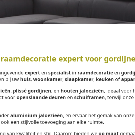
 raamdecoratie expert voor gordijn
aangevende
expert
en
specialist
in
raamdecoratie
en
gordi
en bij uw
huis
,
woonkamer
,
slaapkamer
,
keuken
of
appa
zieën
,
plissé gordijnen
, en
houten jaloezieën
, ideaal voor 
ect voor
openslaande deuren
en
schuiframen
, terwijl onze
onder
aluminium jaloezieën
, en ervaar het gemak van onz
 ook een stijlvolle toevoeging aan elke ruimte.
ng van kwaliteit en stijl. Daarom bieden we
op maat
gemaa