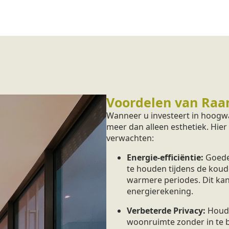
Voordelen van Raa
Wanneer u investeert in hoogwa
meer dan alleen esthetiek. Hier
verwachten:
Energie-efficiëntie:
Goede
te houden tijdens de koud
warmere periodes. Dit kan
energierekening.
Verbeterde Privacy:
Houd 
woonruimte zonder in te bo