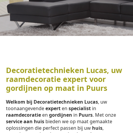
Decoratietechnieken Lucas, uw
raamdecoratie expert voor
gordijnen op maat in Puurs
Welkom bij Decoratietechnieken Lucas
, uw
toonaangevende
expert
en
specialist
in
raamdecoratie
en
gordijnen
in
Puurs
. Met onze
service aan huis
bieden we op maat gemaakte
oplossingen die perfect passen bij uw
huis
,