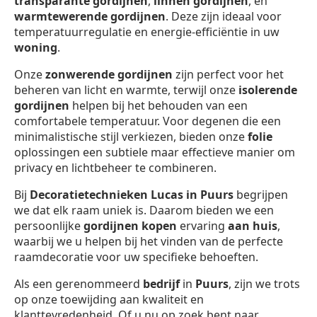
transparante gordijnen
,
linnen gordijnen
, en
warmtewerende gordijnen
. Deze zijn ideaal voor
temperatuurregulatie en energie-efficiëntie in uw
woning
.
Onze
zonwerende gordijnen
zijn perfect voor het
beheren van licht en warmte, terwijl onze
isolerende
gordijnen
helpen bij het behouden van een
comfortabele temperatuur. Voor degenen die een
minimalistische stijl verkiezen, bieden onze
folie
oplossingen een subtiele maar effectieve manier om
privacy en lichtbeheer te combineren.
Bij
Decoratietechnieken Lucas in Puurs
begrijpen
we dat elk raam uniek is. Daarom bieden we een
persoonlijke
gordijnen kopen
ervaring
aan huis
,
waarbij we u helpen bij het vinden van de perfecte
raamdecoratie voor uw specifieke behoeften.
Als een gerenommeerd
bedrijf
in
Puurs
, zijn we trots
op onze toewijding aan kwaliteit en
klanttevredenheid. Of u nu op zoek bent naar