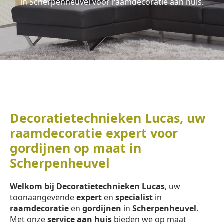
in Scherpenheuvel voor raamdecoratie aan huis.
Decoratietechnieken Lucas, uw
raamdecoratie expert voor
gordijnen op maat in
Scherpenheuvel
Welkom bij Decoratietechnieken Lucas
, uw
toonaangevende
expert
en
specialist
in
raamdecoratie
en
gordijnen
in
Scherpenheuvel
.
Met onze
service aan huis
bieden we op maat