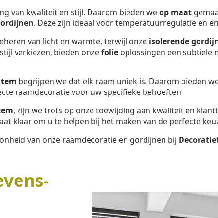
ng van kwaliteit en stijl. Daarom bieden we
op maat
gemaa
ordijnen
. Deze zijn ideaal voor temperatuurregulatie en en
beheren van licht en warmte, terwijl onze
isolerende gordij
tijl verkiezen, bieden onze
folie
oplossingen een subtiele m
utem
begrijpen we dat elk raam uniek is. Daarom bieden w
fecte raamdecoratie voor uw specifieke behoeften.
utem
, zijn we trots op onze toewijding aan kwaliteit en klan
at klaar om u te helpen bij het maken van de perfecte keu
oonheid van onze raamdecoratie en gordijnen bij
Decoratie
evens-