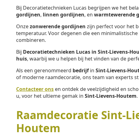
Bij Decoratietechnieken Lucas begrijpen we het bela
gordijnen
,
linnen gordijnen
, en
warmtewerende g
Onze
zonwerende gordijnen
zijn perfect voor het 
temperatuur. Voor degenen die een minimalistische s
combineren.
Bij
Decoratietechnieken Lucas in Sint-Lievens-Ho
huis
, waarbij we u helpen bij het vinden van de per
Als een gerenommeerd
bedrijf
in
Sint-Lievens-Ho
of moderne raamdecoratie, ons team van experts sta
Contacteer ons
en ontdek de veelzijdigheid en sch
u, voor het ultieme gemak in
Sint-Lievens-Houtem
.
Raamdecoratie Sint-Li
Houtem