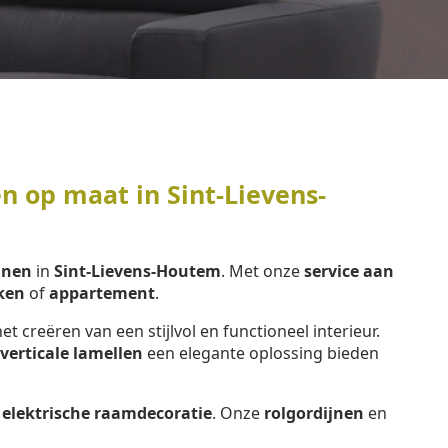
n op maat in Sint-Lievens-
jnen
in
Sint-Lievens-Houtem
. Met onze
service aan
ken
of
appartement
.
het creëren van een stijlvol en functioneel interieur.
verticale lamellen
een elegante oplossing bieden
e
elektrische raamdecoratie
. Onze
rolgordijnen
en