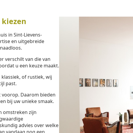
 kiezen
is in Sint-Lievens-
tise en uitgebreide
 naadloos.
 verschilt van die van
oordat u een keuze maakt.
lassiek, of rustiek, wij
jl past.
t voorop. Daarom bieden
en bij uw unieke smaak.
n omstreken zijn
oogwaardige
skundig advies over welke
aag vandaag nog een