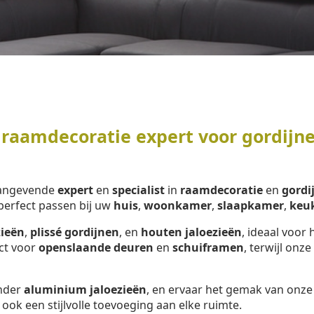
raamdecoratie expert voor gordijne
aangevende
expert
en
specialist
in
raamdecoratie
en
gordi
erfect passen bij uw
huis
,
woonkamer
,
slaapkamer
,
keu
zieën
,
plissé gordijnen
, en
houten jaloezieën
, ideaal voor 
ect voor
openslaande deuren
en
schuiframen
, terwijl onze
onder
aluminium jaloezieën
, en ervaar het gemak van onz
 ook een stijlvolle toevoeging aan elke ruimte.