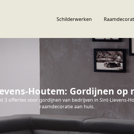
Schilderwerken
Raamdecorat
evens-Houtem: Gordijnen op m
t 3 offertes voor gordijnen van bedrijven in Sint-Lievens-
raamdecoratie aan huis.