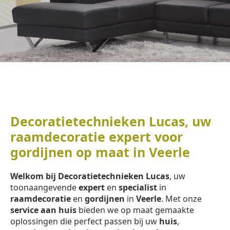
Decoratietechnieken Lucas, uw
raamdecoratie expert voor
gordijnen op maat in Veerle
Welkom bij Decoratietechnieken Lucas
, uw
toonaangevende
expert
en
specialist
in
raamdecoratie
en
gordijnen
in
Veerle
. Met onze
service aan huis
bieden we op maat gemaakte
oplossingen die perfect passen bij uw
huis
,