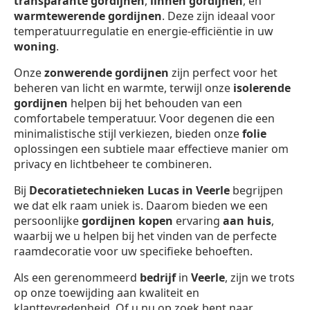
transparante gordijnen
,
linnen gordijnen
, en
warmtewerende gordijnen
. Deze zijn ideaal voor
temperatuurregulatie en energie-efficiëntie in uw
woning
.
Onze
zonwerende gordijnen
zijn perfect voor het
beheren van licht en warmte, terwijl onze
isolerende
gordijnen
helpen bij het behouden van een
comfortabele temperatuur. Voor degenen die een
minimalistische stijl verkiezen, bieden onze
folie
oplossingen een subtiele maar effectieve manier om
privacy en lichtbeheer te combineren.
Bij
Decoratietechnieken Lucas in Veerle
begrijpen
we dat elk raam uniek is. Daarom bieden we een
persoonlijke
gordijnen kopen
ervaring
aan huis
,
waarbij we u helpen bij het vinden van de perfecte
raamdecoratie voor uw specifieke behoeften.
Als een gerenommeerd
bedrijf
in
Veerle
, zijn we trots
op onze toewijding aan kwaliteit en
klanttevredenheid. Of u nu op zoek bent naar