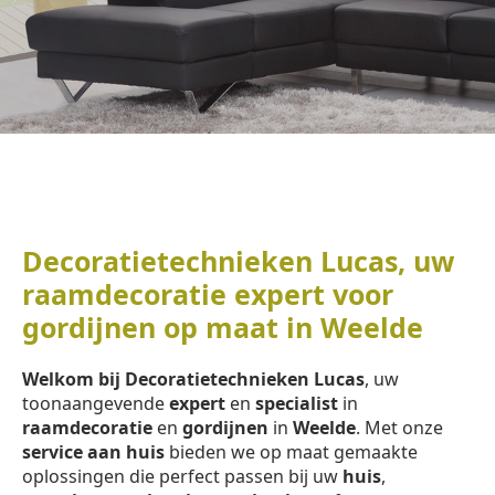
Decoratietechnieken Lucas, uw
raamdecoratie expert voor
gordijnen op maat in Weelde
Welkom bij Decoratietechnieken Lucas
, uw
toonaangevende
expert
en
specialist
in
raamdecoratie
en
gordijnen
in
Weelde
. Met onze
service aan huis
bieden we op maat gemaakte
oplossingen die perfect passen bij uw
huis
,