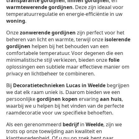
transparante gordijnen
,
linnen gordijnen
, en
warmtewerende gordijnen
. Deze zijn ideaal voor
temperatuurregulatie en energie-efficiëntie in uw
woning
.
Onze
zonwerende gordijnen
zijn perfect voor het
beheren van licht en warmte, terwijl onze
isolerende
gordijnen
helpen bij het behouden van een
comfortabele temperatuur. Voor degenen die een
minimalistische stijl verkiezen, bieden onze
folie
oplossingen een subtiele maar effectieve manier om
privacy en lichtbeheer te combineren.
Bij
Decoratietechnieken Lucas in Weelde
begrijpen
we dat elk raam uniek is. Daarom bieden we een
persoonlijke
gordijnen kopen
ervaring
aan huis
,
waarbij we u helpen bij het vinden van de perfecte
raamdecoratie voor uw specifieke behoeften.
Als een gerenommeerd
bedrijf
in
Weelde
, zijn we
trots op onze toewijding aan kwaliteit en
klanttevredenheid. Of u nu op zoek bent naar