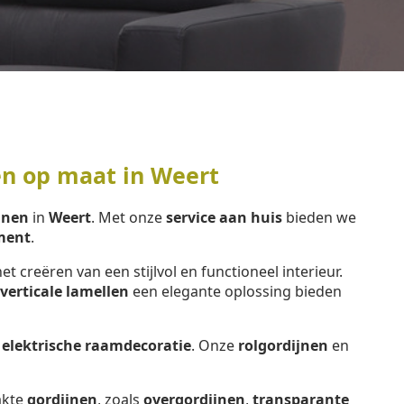
en op maat in Weert
jnen
in
Weert
. Met onze
service aan huis
bieden we
ment
.
het creëren van een stijlvol en functioneel interieur.
verticale lamellen
een elegante oplossing bieden
e
elektrische raamdecoratie
. Onze
rolgordijnen
en
kte
gordijnen
, zoals
overgordijnen
,
transparante