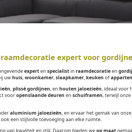
 raamdecoratie expert voor gordijn
aangevende
expert
en
specialist
in
raamdecoratie
en
gordi
bij uw
huis
,
woonkamer
,
slaapkamer
,
keuken
of
apparte
zieën
,
plissé gordijnen
, en
houten jaloezieën
, ideaal voor 
ect voor
openslaande deuren
en
schuiframen
, terwijl onze
onder
aluminium jaloezieën
, en ervaar het gemak van onz
 ook een stijlvolle toevoeging aan elke ruimte.
ng van kwaliteit en stijl. Daarom bieden we
op maat
gemaa