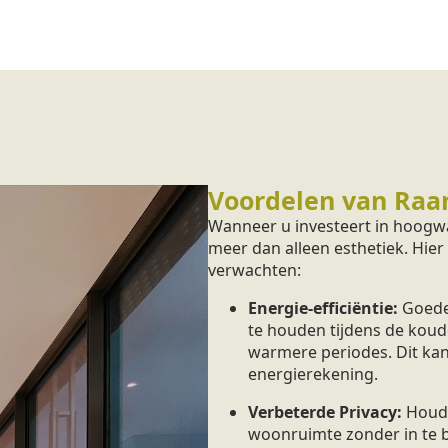
Voordelen van Raa
Wanneer u investeert in hoogwa
meer dan alleen esthetiek. Hier
verwachten:
Energie-efficiëntie:
Goede
te houden tijdens de koud
warmere periodes. Dit kan
energierekening.
Verbeterde Privacy:
Houd 
woonruimte zonder in te bo