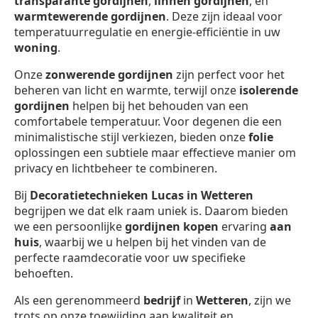
transparante gordijnen
,
linnen gordijnen
, en
warmtewerende gordijnen
. Deze zijn ideaal voor
temperatuurregulatie en energie-efficiëntie in uw
woning
.
Onze
zonwerende gordijnen
zijn perfect voor het
beheren van licht en warmte, terwijl onze
isolerende
gordijnen
helpen bij het behouden van een
comfortabele temperatuur. Voor degenen die een
minimalistische stijl verkiezen, bieden onze
folie
oplossingen een subtiele maar effectieve manier om
privacy en lichtbeheer te combineren.
Bij
Decoratietechnieken Lucas in Wetteren
begrijpen we dat elk raam uniek is. Daarom bieden
we een persoonlijke
gordijnen kopen
ervaring
aan
huis
, waarbij we u helpen bij het vinden van de
perfecte raamdecoratie voor uw specifieke
behoeften.
Als een gerenommeerd
bedrijf
in
Wetteren
, zijn we
trots op onze toewijding aan kwaliteit en