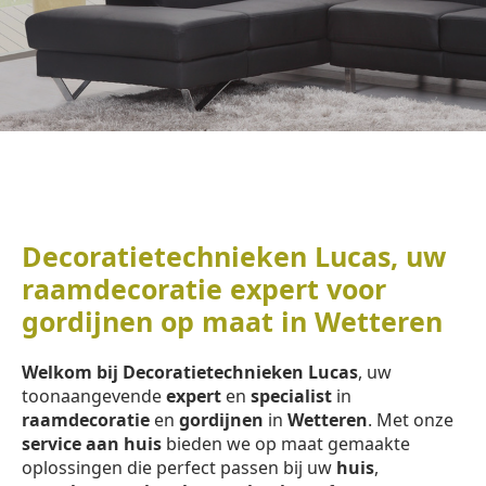
Decoratietechnieken Lucas, uw
raamdecoratie expert voor
gordijnen op maat in Wetteren
Welkom bij Decoratietechnieken Lucas
, uw
toonaangevende
expert
en
specialist
in
raamdecoratie
en
gordijnen
in
Wetteren
. Met onze
service aan huis
bieden we op maat gemaakte
oplossingen die perfect passen bij uw
huis
,